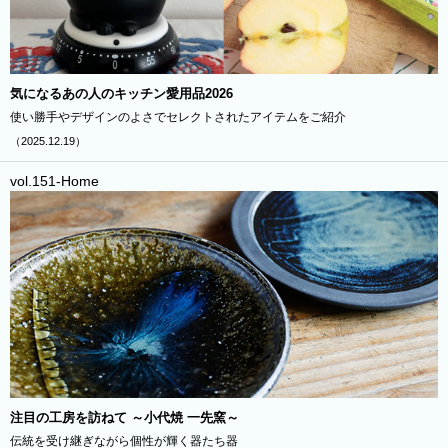
気になるあの人のキッチン愛用品2026
使い勝手やデザインのよさでセレクトされたアイテムをご紹介
（2025.12.19）
vol.151-Home
注目の工房を訪ねて ～小代焼 一先窯～
伝統を受け継ぎながら個性が輝く器たち器