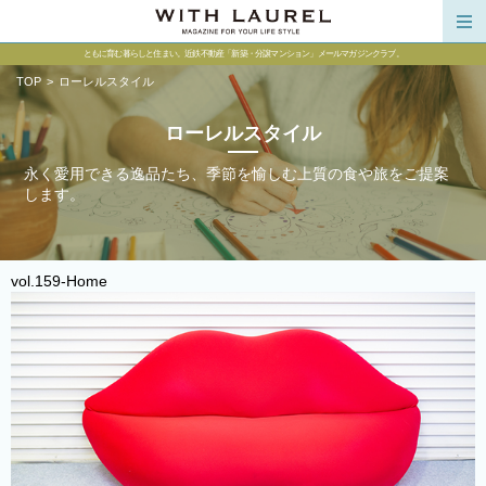
HOME
ともに育む暮らしと住まい。近鉄不動産「新築・分譲マンション」メールマガジンクラブ。
NEW
TOP
>
ローレルスタイル
CONTENTS
ローレルスタイル
ローレルスタイル
永く愛用できる逸品たち、季節を愉しむ上質の食や旅をご提案
します。
街タグ～あの街を訪ねて
ローレル住質ラボ
vol.159-Home
オーナーズボイス
モデルルームレポート
YouTubeチャンネル
あべのべあ愛社日記
連載コラム