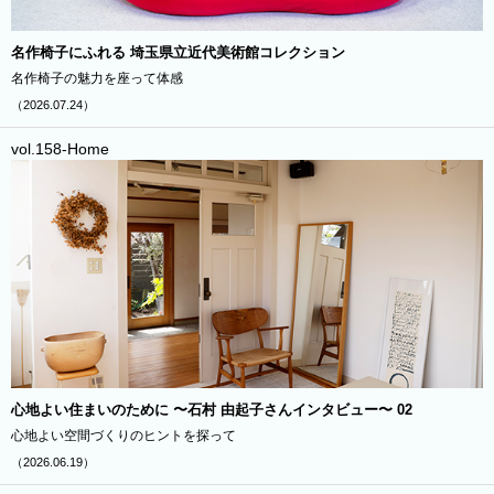
and more
名作椅子にふれる 埼玉県立近代美術館コレクション
WEBパンフレット（分譲済）
名作椅子の魅力を座って体感
私福の時間
（2026.07.24）
山口浩シェフ直伝レシピ
vol.158-Home
ローレル住まい検定
PRESENT
新規会員登録
会員ログイン
関西圏
首都圏
東海圏
心地よい住まいのために 〜石村 由起子さんインタビュー〜 02
心地よい空間づくりのヒントを探って
Instagram
Facebook
（2026.06.19）