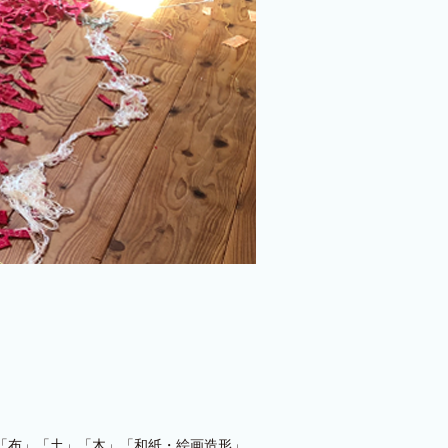
。「布」「土」「木」「和紙・絵画造形」