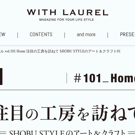
EW
CONTENTS
and more
PRESE
vol.101 Home 注目の工房を訪ねて SHOBU STYLEのアート＆クラフト01
タグ～あの街を訪ねて
私福の時間
山口浩シェフ直伝レ
ローレル住質ラボ
YouTubeチャンネル
あべのべあ愛社日