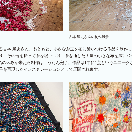
吉本 篤史さんの制作風景
る吉本 篤史さん。もともと、小さな糸玉を布に縫いつける作品を制作
り、その端を折って糸を縫いつけ、糸を通した大量の小さな布を床に並
年始の休みが来たら制作はいったん完了。作品は1年に1点というユニー
子を再現したインスタレーションとして展開されます。