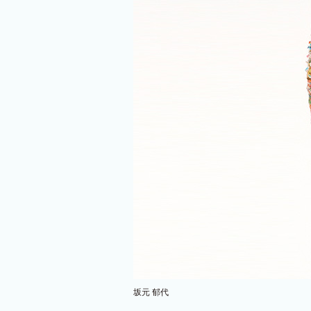
坂元 郁代