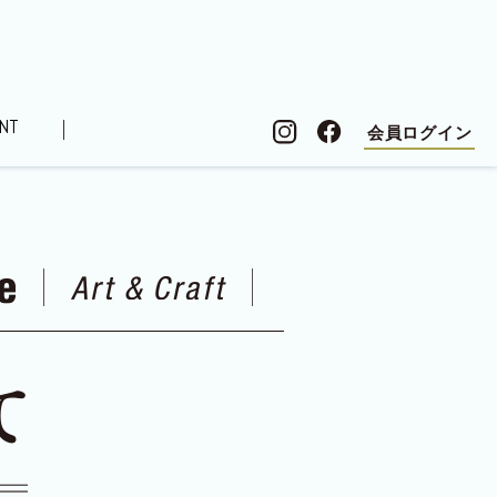
NT
会員ログイン
シピ
ローレル住まい検定
オーナーズボイス
記
連載コラム