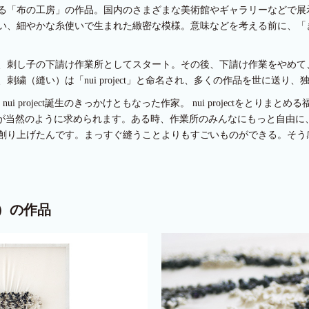
る「布の工房」の作品。国内のさまざまな美術館やギャラリーなどで展
い、細やかな糸使いで生まれた緻密な模様。意味などを考える前に、「
、刺し子の下請け作業所としてスタート。その後、下請け作業をやめて
繍（縫い）は「nui project」と命名され、多くの作品を世に送り
i project誕生のきっかけともなった作家。 nui projectをとり
とが当然のように求められます。ある時、作業所のみんなにもっと自由に
創り上げたんです。まっすぐ縫うことよりもすごいものができる。そう
ct）の作品