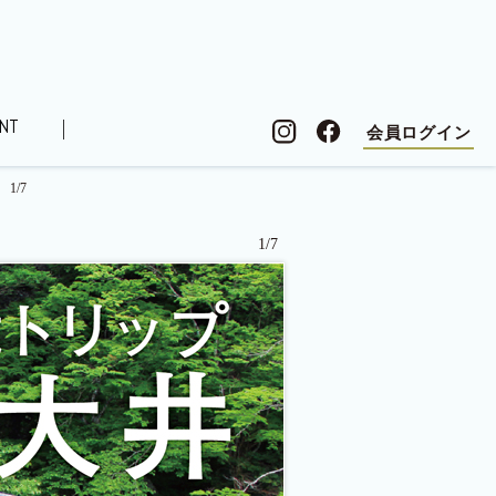
NT
会員ログイン
1/7
シピ
ローレル住まい検定
オーナーズボイス
1/7
記
連載コラム