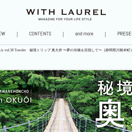
EW
CONTENTS
and more
PRESE
 vol.38 Traveler 秘境トリップ 奥大井 〜夢の吊橋を目指して〜［静岡県川根本町］ 
タグ～あの街を訪ねて
私福の時間
山口浩シェフ直伝レ
ローレル住質ラボ
YouTubeチャンネル
あべのべあ愛社日