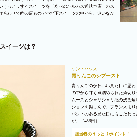
いうっとりするスイーツを「あべのハルカス近鉄本店」のス
洋合わせて約60店ものデパ地下スイーツの中から、迷いなが
！
スイーツは？
ケントハウス
青りんごのシブースト
青りんごのかわいい見た目に思わ
の中から甘く煮詰められた角切り
ムースとシャリシャリ感の残る角
ションを楽しんで。フランスより
パクトのある見た目にもこだわっ
が。［486円］
担当者のうっとりポイント！