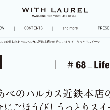
EW
CONTENTS
and more
PRESE
 vol.68 Life あべのハルカス近鉄本店の自分にごほうび！うっとりスイーツ
タグ～あの街を訪ねて
私福の時間
山口浩シェフ直伝レ
ローレル住質ラボ
YouTubeチャンネル
あべのべあ愛社日