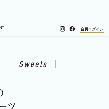
NT
会員ログイン
シピ
ローレル住まい検定
オーナーズボイス
記
連載コラム