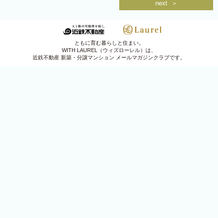
next ＞
and more
WEBパンフレット（分譲済）
ともに育む暮らしと住まい。
私福の時間
WITH LAUREL（ウィズローレル）は、
近鉄不動産 新築・分譲マンション メールマガジンクラブです。
山口浩シェフ直伝レシピ
ローレル住まい検定
PRESENT
新規会員登録
会員ログイン
関西圏
首都圏
東海圏
Instagram
Facebook