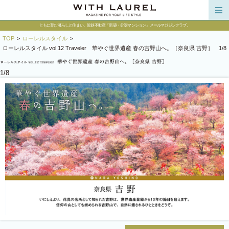
HOME
ともに育む暮らしと住まい。近鉄不動産「新築・分譲マンション」メールマガジンクラブ。
NEW
TOP
>
ローレルスタイル
>
ローレルスタイル vol.12 Traveler 華やぐ世界遺産 春の吉野山へ。［奈良県 吉野］ 1/8
CONTENTS
ローレルスタイル
1/8
街タグ～あの街を訪ねて
ローレル住質ラボ
オーナーズボイス
モデルルームレポート
YouTubeチャンネル
あべのべあ愛社日記
連載コラム