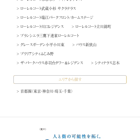
> ローレルコート武蔵小杉 サクラテラス
> ローレルコート瑞江パークフロント/カームステージ
> ローレルコート川口レジデンス
> ローレルコート立川錦町
> ブランシエラ三鷹下連雀ローレルコート
> グレースガーデン小平小川東
> バウス新狭山
> ブリリアシティふじみ野
> ザ・パークハウス赤羽台タワー&レジデンス
> シティテラス志木
エリアから探す
> 首都圏（東京・神奈川・埼玉・千葉）