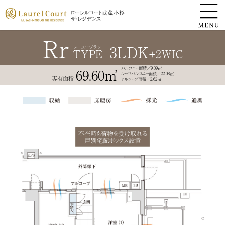
Rr
3LDK
メニュープラン
TYPE
+2WIC
バルコニー面積／9.09㎡
69.60㎡
ルーフバルコニー面積／22.08㎡
専有面積
アルコーブ面積／2.62㎡