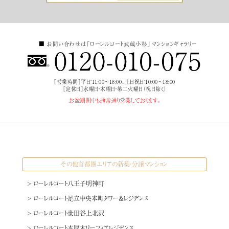
■ お問い合わせは
「ローレルコート武蔵小杉」
マンションギャラリー
［営業時間］
平日：11:00～18:00、土日祝日：10:00～18:00
［定休日］
水曜日・木曜日・第二火曜日（祝日除く）
お盆期間中も
通常通り営業しております。
その他首都圏エリアの新築・分譲マンション
> ローレルコート八王子明神町
> ローレルコート足立中央本町タワー＆レジデンス
> ローレルコート世田谷上北沢
> ローレルコート本厚木リーフィアレジデンス