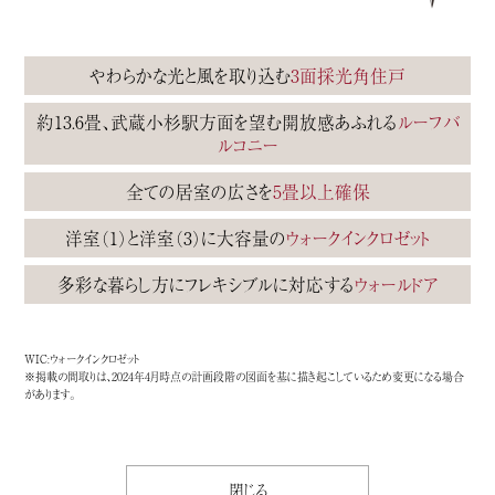
やわらかな光と風を取り込む
3面採光角住戸
約13.6畳、武蔵小杉駅方面を望む開放感あふれる
ルーフバ
ルコニー
全ての居室の広さを
5畳以上確保
洋室（1）と洋室（3）に大容量の
ウォークインクロゼット
多彩な暮らし方にフレキシブルに対応する
ウォールドア
WIC:ウォークインクロゼット
※掲載の間取りは、2024年4月時点の計画段階の図面を基に描き起こしているため変更になる場合
があります。
閉じる