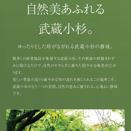
自然美あふれる
武蔵小杉。
ゆったりとした
時がながれる
武蔵小杉の静域。
数多くの商業施設が集積する武蔵小杉。
その駅前の喧騒を
わず
かに抜けるだけで、
自然のやすらぎに満ちた
穏やかな風景が広が
ります。
美しい季節の巡りと
緩やかな時の流れを
感じられるこの場所こそ、
武蔵小杉のもう一つの表情。
自然の恵みに癒される、
心地よい静域
です。