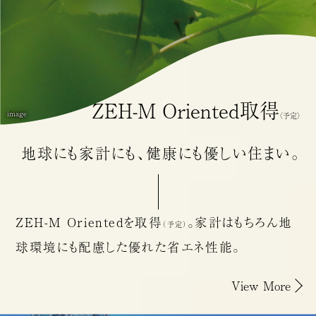
ZEH-M
Oriented
取得
image
〈予定〉
地球にも家計にも、
健康にも
優しい住まい。
ZEH-M Orientedを取得
。
家計はもちろん地
（予定）
球環境にも配慮した優れた省エネ性能。
View More