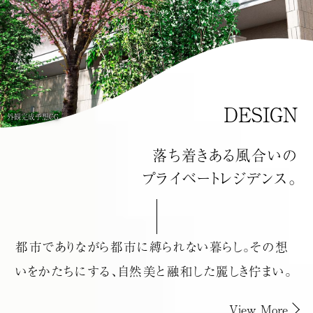
DESIGN
外観完成予想CG
落ち着きある風合いの
プライベート
レジデンス。
都市でありながら都市に縛られない暮らし。
その想
いをかたちにする、自然美と融和した麗しき佇まい。
View More