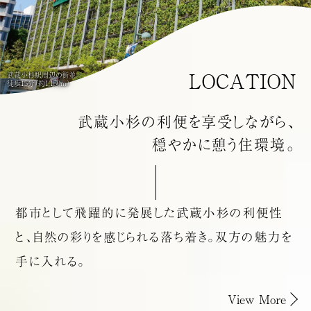
LOCATION
武蔵小杉駅周辺の街並／
徒歩15分（約1,150m）
武蔵小杉の利便を
享受しながら、
穏やかに憩う住環境。
都市として飛躍的に発展した武蔵小杉の利便性
と、
自然の彩りを感じられる落ち着き。
双方の魅力を
手に入れる。
View More