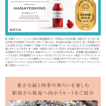
【ご来場キャンペーンについて】※1：参加8物件の1〜3等賞品の合計※数には限りがございます。賞
品が無くなり次第終了となります。予めご了承ください。※3：後日のお渡しとなります。また、受領書にサイ
ンが必要となります。※初めてご来場いただいたお客様でアンケートにご記入いただいたお客様を対
象とさせていただきます。※一家族一回限りとさせていただきます。※未成年者の方のみでのご来場
は対象外とさせていただきます。※他のキャンペーンとの併用はできません。※掲載の商品画像はイメ
ージとなります。※対象物件：「ローレルコート川口レジデンス」「ローレルコート瑞江パークフロント/カーム
ステージ」「ローレルコート立川錦町」「ローレルコート武蔵小杉サクラテラス」「ローレルコート世田谷
上北沢」「ローレルコート足立中央本町」「ローレルコート本厚木リーフィアレジデンス」「ブランシエラ三
鷹下連雀ローレルコート」