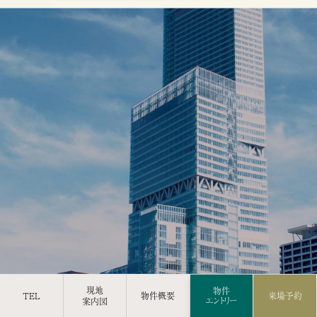
現地
物件
TEL
物件概要
来場予約
エントリー
案内図