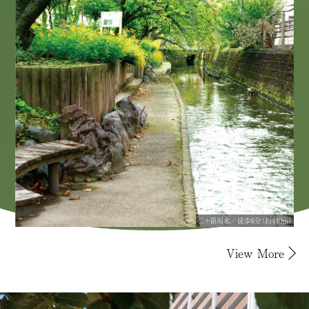
二ヶ領用水／徒歩6分（約440m）
View More