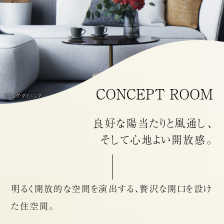
CONCEPT ROOM
リビング・ダイニング
良好な陽当たりと風通し、
そして心地よい開放感。
明るく開放的な
空間を演出する、
贅沢な開口を
設け
た住空間。