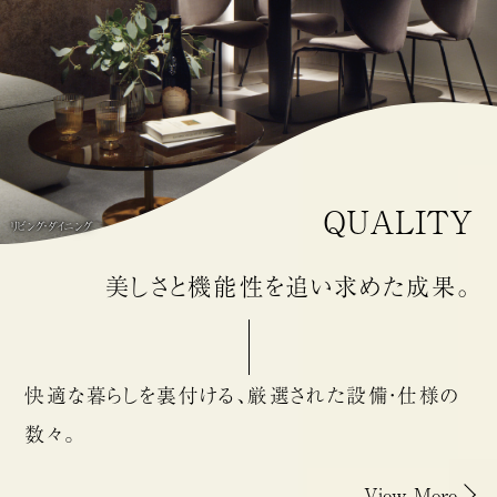
QUALITY
リビング・ダイニング
美しさと機能性を
追い求めた成果。
快適な暮らしを
裏付ける、
厳選された
設備・仕様の
数々。
View More