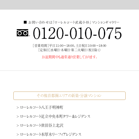
■ お問い合わせは
「ローレルコート武蔵小杉」
マンションギャラリー
［営業時間］
平日：11:00～18:00、土日祝日：10:00～18:00
［定休日］
水曜日・木曜日・第二火曜日（祝日除く）
お盆期間中も
通常通り営業しております。
その他首都圏エリアの新築・分譲マンション
> ローレルコート八王子明神町
> ローレルコート足立中央本町タワー＆レジデンス
> ローレルコート世田谷上北沢
> ローレルコート本厚木リーフィアレジデンス