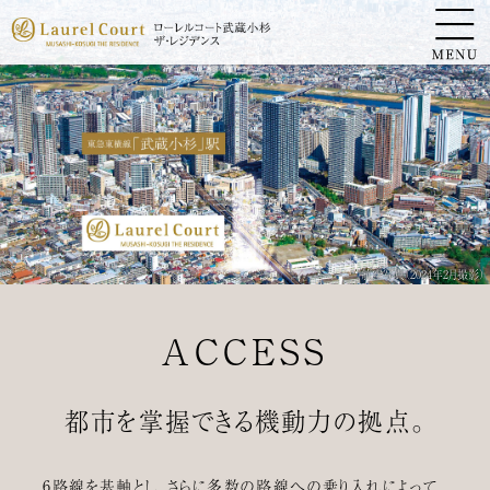
航空写真（2024年2月撮影）
ACCESS
都市を
掌握できる
機動力の拠点。
6路線を基軸とし、
さらに多数の路線への
乗り入れによって、