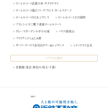
> ローレルコート武蔵小杉 サクラテラス
> ローレルコート瑞江パークフロント/カームステージ
> ローレルコート川口レジデンス
> ローレルコート立川錦町
> ブランシエラ三鷹下連雀ローレルコート
> グレースガーデン小平小川東
> バウス新狭山
> ブリリアシティふじみ野
> ザ・パークハウス赤羽台タワー&レジデンス
> シティテラス志木
エリアから探す
> 首都圏（東京・神奈川・埼玉・千葉）