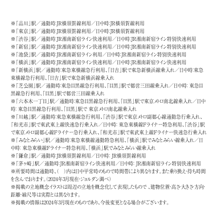
※「品川」駅／通勤時：JR横須賀線利用／日中時：JR横須賀線利用
※「東京」駅／通勤時：JR横須賀線利用／日中時：JR横須賀線利用
※「渋谷」駅／通勤時：JR湘南新宿ライン快速利用／日中時：JR湘南新宿ライン特別快速利用
※「新宿」駅／通勤時：JR湘南新宿ライン快速利用／日中時：JR湘南新宿ライン特別快速利用
※「池袋」駅／通勤時：JR湘南新宿ライン利用／日中時：JR湘南新宿ライン特別快速利用
※「横浜」駅／通勤時：JR湘南新宿ライン快速利用／日中時：JR湘南新宿ライン快速利用
※「新横浜」駅／通勤時：東急東横線急行利用、「日吉」駅で東急新横浜線乗入れ／日中時：東急
東横線急行利用、「日吉」駅で東急新横浜線乗入れ
※「芝公園」駅／通勤時：東急目黒線急行利用、「目黒」駅で都営三田線乗入れ／日中時： 東急目
黒線急行利用、「目黒」駅で都営三田線乗入れ
※「六本木一丁目」駅／通勤時：東急目黒線急行利用、「目黒」駅で東京メトロ南北線乗入れ／日中
時： 東急目黒線急行利用、「目黒」駅で 東京メトロ南北線乗入れ
※「川越」駅／通勤時：東急東横線急行利用、「渋谷」駅で東京メトロ副都心線通勤急行乗入れ、
「和光市」駅で東武東上線快速急行乗入れ／日中時： 東急東横線Fライナー特急利用、「渋谷」駅
で東京メトロ副都心線Fライナー急行乗入れ、「和光市」駅で東武東上線Fライナー快速急行乗入れ
※「みなとみらい」駅／通勤時：東急東横線通勤特急利用、「横浜」駅でみなとみらい線乗入れ／日
中時： 東急東横線Fライナー特急利用、「横浜」駅でみなとみらい線乗入れ
※「鎌倉」駅／通勤時：JR横須賀線利用／日中時： JR横須賀線利用
※「茅ヶ崎」駅／通勤時：JR湘南新宿ライン快速利用／日中時： JR湘南新宿ライン特別快速利用
※所要時間は通勤時、（ ）内は日中平常時のもので時間帯により異なります。また乗り換え・待ち時間
を含んでおります。（2024年3月現在・ジョルダン調べ）
※掲載の立地概念イラストは周辺の立地を概念化して表現したもので 、建物位置・高さ・大きさ・方向・
距離・縮尺等は実際とは異なります。
※掲載の情報は2024年3月現在のものであり、今後変更となる場合がございます。