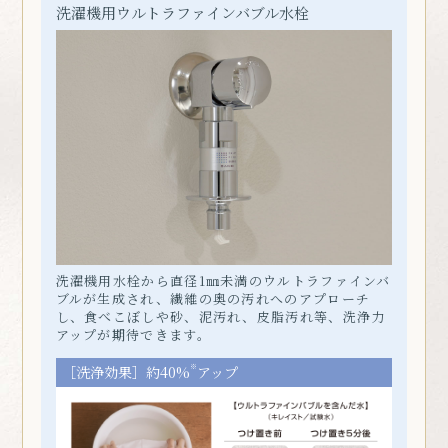
洗濯機用
ウルトラファインバブル
水栓
洗濯機用水栓から直径1㎜未満のウルトラファインバ
ブルが生成され、繊維の奥の汚れへのアプローチ
し、食べこぼしや砂、泥汚れ、皮脂汚れ等、洗浄力
アップが期待できます。
※
［洗浄効果］約40%
アップ