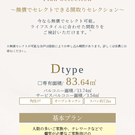
〜無償でセレクトできる
間取りセレクション〜
今なら無償でセレクト可能。
ライフスタイルに合わせた間取りを
※
ご検討いただけます。
※無償セレクトが可能な住戸は階数によりお申し込み期限があります。詳しくは係員にお
尋ねください。
D
type
83
.64
㎡
□専有面積/
バルコニー面積／13.74㎡
サービスバルコニー面積／3.54㎡
基本プラン
人数の多いご家族や、テレワークなどで
個室が必要なご家族向けの