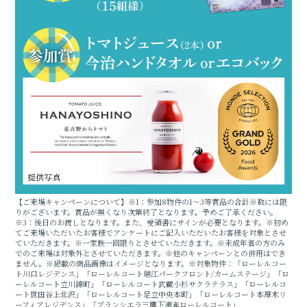
【ご来場キャンペーンについて】※1：参加8物件の1〜3等賞品の合計※数には限
りがございます。賞品が無くなり次第終了となります。予めご了承ください。
※3：後日のお渡しとなります。また、受領書にサインが必要となります。※初め
てご来場いただいたお客様でアンケートにご記入いただいたお客様を対象とさせ
ていただきます。※一家族一回限りとさせていただきます。※未成年者の方のみ
でのご来場は対象外とさせていただきます。※他のキャンペーンとの併用はでき
ません。※掲載の商品画像はイメージとなります。※対象物件：「ローレルコー
ト川口レジデンス」「ローレルコート瑞江パークフロント/カームステージ」「ロ
ーレルコート立川錦町」「ローレルコート武蔵小杉サクラテラス」「ローレルコ
ート世田谷上北沢」「ローレルコート足立中央本町」「ローレルコート本厚木リ
ーフィアレジデンス」「ブランシエラ三鷹下連雀ローレルコート」