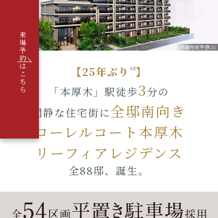
件
エ
ン
物
ト
件
リ
来
エ
ー
場
ン
外観完成予想CG
者
予
ト
様
約
リ
限
は
【25年ぶり
】
ー
※2
定
こ
は
サ
ち
3
こ
イ
ら
「本厚木」駅徒歩
分の
ち
ト
ら
の
全邸南向き
閑静な住宅街に
ご
案
ローレルコート本厚木
内
リーフィアレジデンス
全88邸、誕生。