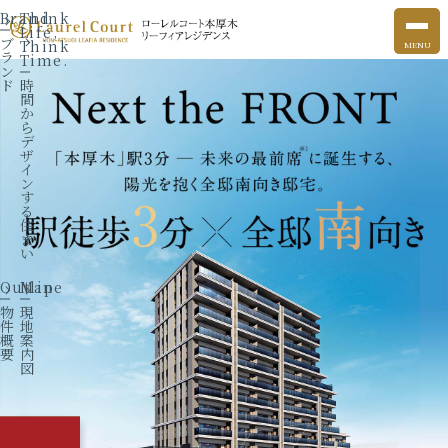
Brand
Think
Life,
ブ
Think
ラ
Time.
ン
ド
時
間
か
ら
デ
ザ
イ
ン
す
る
住
ま
い
Outline
Map
物
現
件
地
概
案
要
内
図
物