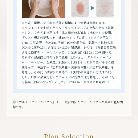
※水質、環境、よごれや洗剤の種類により効果は変動します。
※キレイストで生成したウルトラファインバブルを含んだ水（試験
水）と、タカギ本社所在地：北九州市の水道水（比較水）を使用。
「マスク想定の綿製の布：綿100％」に「口紅0.1g＋メイク落とし
2.4mlの混合液」を0.05ml塗布し10分乾燥させ、試験水・比較水各
500mlに洗剤0.5mlを加えた水に5分間浸漬。その後、5分間自然乾燥
させた検体をコニカミノルタ製：分光測色計CM-2600Dを用いて、
それぞれ浸漬前と後の汚れの色差（ΔE＊ａｂ：デルタ・イースタ
ー・エー・ビー）を測定。試験水と比較水それぞれの色が落ちた程
度を示す「色落率＝（塗布後色差－洗浄後色差）／塗布後色差」を
算定し、その比（試験水の色落率／比較水の色落率）を洗浄率比と
した。12回の試験を行ってｎ＝１２の洗浄率比を算定し、その平均
を結果（約40%アップ）とした。（2020年10月タカギ開発調べ）
◎「ウルトラファインバブル」は、一般社団法人ファインバブル産業会の登録商
標です。
Plan Selection