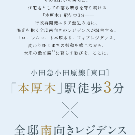
住宅地としての
落ち着きを守り続ける
「本厚木」駅
徒歩3分──
行政再開発エリア
至近の地に、
陽光を抱く全邸南向きの
レジデンスが誕生する。
「ローレルコート本厚木
リーフィアレジデンス」
変わりゆくまちの
鼓動を感じながら、
※1
未来の最前席
に
暮らす歓びを、ここに。