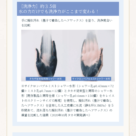
［洗浄力］約３.5倍
水の力だけでも
洗浄力がここまで変わる！
手に擬似汚れ（墨汁で着色したヘアワックス）を塗り、洗浄度合い
を比較
※サイクロンバブルミストシャワー水形（シャワー孔φ0.43mm×72
個＋ミスト孔φ0.7mm×12個）とタカギ従来型と同等のシャワー水
形［既存製品と同等仕様（シャワー孔φ0.6mm×150個）をキレイス
トのスクリーンサイズで再現］を使用し、擬似汚れ（墨汁で着色し
たヘアワックス）を塗布した人工皮膚に水流（静水圧0.3MPa）を５
秒間あて、流れ落ちた擬似汚れ（墨汁で着色したヘアワックス）の
重量を比較した結果（2020年10月タカギ開発調べ）