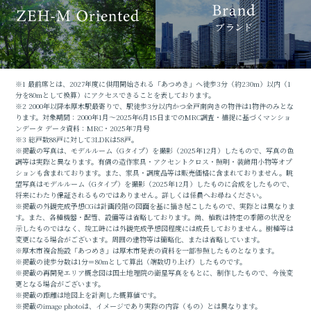
※1 最前席とは、2027年度に供用開始される「あつめき」へ徒歩3分（約230m）以内（1
分を80mとして換算）にアクセスできることを表しております。
※2 2000年以降本厚木駅最寄りで、駅徒歩3分以内かつ全戸南向きの物件は1物件のみとな
ります。対象期間：2000年1月〜2025年6月15日までのMRC調査・捕捉に基づくマンショ
ンデータ データ資料：MRC・2025年7月号
※3 総戸数88戸に対して3LDKは58戸。
※掲載の写真は、モデルルーム（Gタイプ）を撮影（2025年12月）したもので、写真の色
調等は実際と異なります。有償の造作家具・アクセントクロス・照明・装飾用小物等オプ
ションも含まれております。また、家具・調度品等は販売価格に含まれておりません。眺
望写真はモデルルーム（Gタイプ）を撮影（2025年12月）したものに合成をしたもので、
将来にわたり保証されるものではありません。詳しくは係員へお尋ねください。
※掲載の外観完成予想CGは計画段階の図面を基に描き起こしたもので、実際とは異なりま
す。また、各種機器・配管、設備等は省略しております。尚、植栽は特定の季節の状況を
示したものではなく、竣工時には外観完成予想図程度には成長しておりません。樹種等は
変更になる場合がございます。周囲の建物等は簡略化、または省略しています。
※厚木市複合施設「あつめき」は厚木市発表の資料を一部参照したものとなります。
※掲載の徒歩分数は1分＝80mとして算出（端数切り上げ）したものです。
※掲載の再開発エリア概念図は国土地理院の衛星写真をもとに、制作したもので、今後変
更となる場合がございます。
※掲載の距離は地図上を計測した概算値です。
※掲載のimage photoは、イメージであり実際の内容（もの）とは異なります。