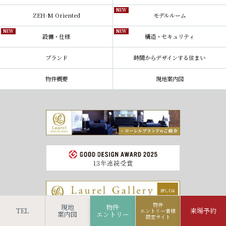
NEW
ZEH-M Oriented
モデルルーム
NEW
NEW
設備・仕様
構造・セキュリティ
ブランド
時間からデザインする住まい
物件概要
現地案内図
物件
現地
物件
TEL
来場予約
エントリー者様
案内図
エントリー
限定サイト