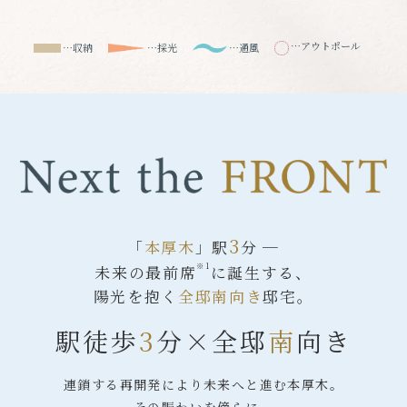
…アウトポール
…収納
…採光
…通風
3
「
本厚木
」駅
分 ─
※1
未来の最前席
に
誕生する、
陽光を抱く
全邸南向き
邸宅。
駅徒歩
3
分
×
全邸
南
向き
連鎖する再開発により
未来へと進む本厚木。
その賑わいを傍らに、