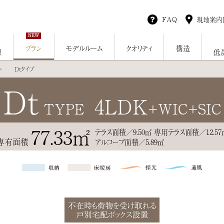
FAQ
現地案内
NEW
プラン
モデルルーム
クオリティ
構造
想
低
Dtタイプ
Dt
4LDK
TYPE
+WIC+SIC
77.33㎡
テラス面積／9.50㎡ 専用テラス面積／12.57
専有面積
アルコーブ面積／5.89㎡