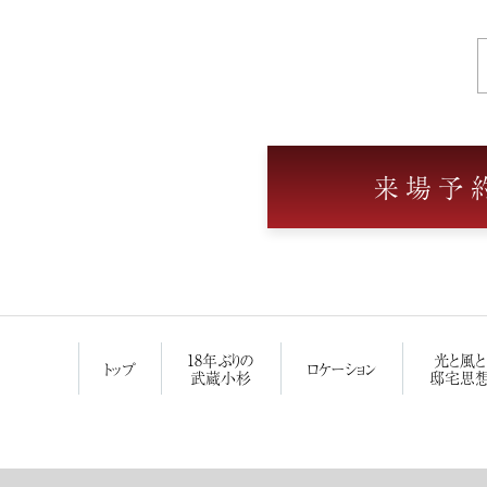
来場予
18年ぶりの
光と風と
トップ
ロケーション
武蔵小杉
邸宅思