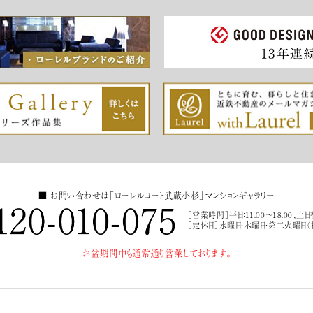
■ お問い合わせは
「ローレルコート武蔵小杉」
マンションギャラリー
［営業時間］
平日：11:00～18:00、土日
［定休日］
水曜日・木曜日・第二火曜日（
お盆期間中も
通常通り営業しております。