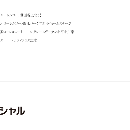
> ローレルコート世田谷上北沢
> ローレルコート瑞江パークフロント/カームステージ
雀ローレルコート
> グレースガーデン小平小川東
ンス
> シティテラス志木