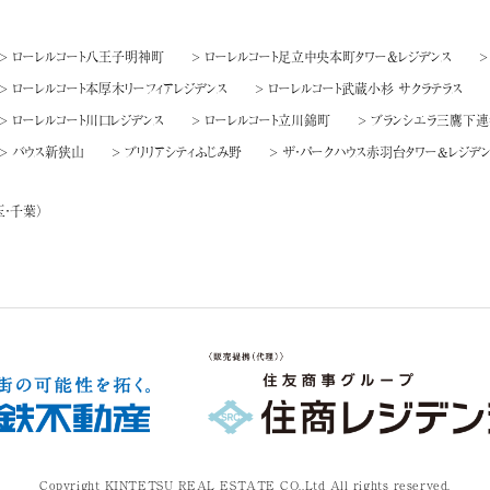
> ローレルコート八王子明神町
> ローレルコート足立中央本町タワー＆レジデンス
> ローレルコート本厚木リーフィアレジデンス
> ローレルコート武蔵小杉 サクラテラス
> ローレルコート川口レジデンス
> ローレルコート立川錦町
> ブランシエラ三鷹下連
> バウス新狭山
> ブリリアシティふじみ野
> ザ・パークハウス赤羽台タワー&レジデ
玉・千葉）
Copyright
KINTETSU REAL ESTATE CO.,Ltd
All rights reserved.