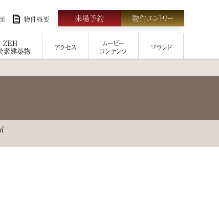
来場予約
物件エントリー
図
物件概要
ZEH
ムービー
アクセス
ブランド
炭素建築物
コンテンツ
㎡