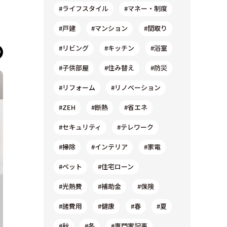
#ライフスタイル
#マネー・制度
#戸建
#マンション
#間取り
#リビング
#キッチン
#浴室
#子供部屋
#住み替え
#防災
#リフォーム
#リノベーション
#ZEH
#断熱
#省エネ
#セキュリティ
#テレワーク
#掃除
#インテリア
#家電
#ペット
#住宅ローン
#光熱費
#補助金
#保険
#諸費用
#健康
#春
#夏
#秋
#冬
#専門家記事