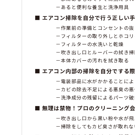
あると便利な養生と洗浄用具
エアコン掃除を自分で行う正しい
作業前の準備とコンセントの抜
フィルターの取り外しとホコリ
フィルターの水洗いと乾燥
吹き出し口とルーバーの拭き掃
本体カバーの汚れを拭き取る
エアコン内部の掃除を自分でする
電装部品に水がかかることによ
カビの除去不足による悪臭の悪
洗浄成分の残留によるパーツ破
無理は禁物！プロのクリーニング
吹き出し口から黒い粉や水が飛
掃除をしてもカビ臭さが取れな