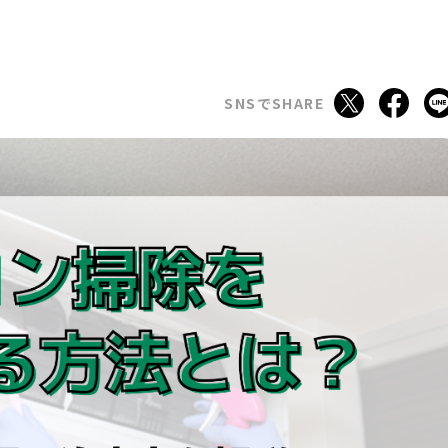
SNSでSHARE