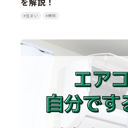
を解説！
#住まい
#掃除