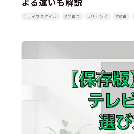
よる違いも解説
#ライフスタイル
#間取り
#リビング
#家電