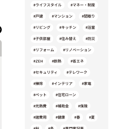
#ライフスタイル
#マネー・制度
#戸建
#マンション
#間取り
#リビング
#キッチン
#浴室
#子供部屋
#住み替え
#防災
#リフォーム
#リノベーション
#ZEH
#断熱
#省エネ
#セキュリティ
#テレワーク
#掃除
#インテリア
#家電
#ペット
#住宅ローン
#光熱費
#補助金
#保険
#諸費用
#健康
#春
#夏
#秋
#冬
#専門家記事