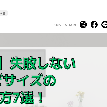
#春
SNSでSHARE