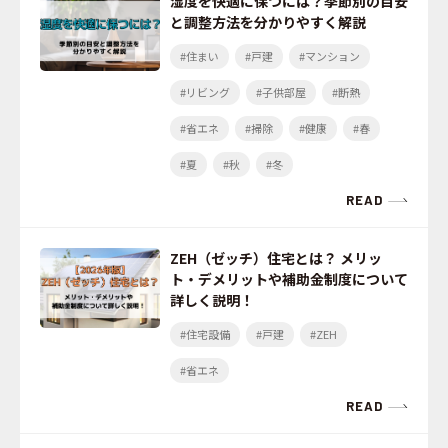
湿度を快適に保つには？季節別の目安
と調整方法を分かりやすく解説
#住まい
#戸建
#マンション
#リビング
#子供部屋
#断熱
#省エネ
#掃除
#健康
#春
#夏
#秋
#冬
READ
ZEH（ゼッチ）住宅とは？ メリッ
ト・デメリットや補助金制度について
詳しく説明！
#住宅設備
#戸建
#ZEH
#省エネ
READ