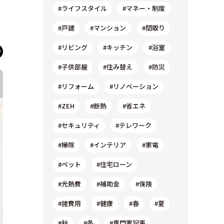
#ライフスタイル
#マネー・制度
#戸建
#マンション
#間取り
#リビング
#キッチン
#浴室
#子供部屋
#住み替え
#防災
#リフォーム
#リノベーション
#ZEH
#断熱
#省エネ
#セキュリティ
#テレワーク
#掃除
#インテリア
#家電
#ペット
#住宅ローン
#光熱費
#補助金
#保険
#諸費用
#健康
#春
#夏
#秋
#冬
#専門家記事