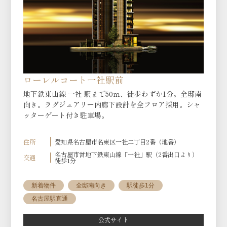
ローレルコート一社駅前
地下鉄東山線 一社 駅まで50ｍ、徒歩わずか1分。全邸南
向き。ラグジュアリー内廊下設計を全フロア採用。シャ
ッターゲート付き駐車場。
住所
愛知県名古屋市名東区一社二丁目2番（地番）
名古屋市営地下鉄東山線「一社」駅（2番出口より）
交通
徒歩1分
新着物件
全邸南向き
駅徒歩1分
名古屋駅直通
公式サイト