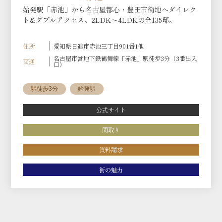
始発駅「赤池」から名古屋都心・豊田市街地へダイレク
ト&ダブルアクセス。2LDK～4LDKの全135邸。
住所
愛知県日進市赤池三丁目901番1他
名古屋市営地下鉄鶴舞線「赤池」駅徒歩3分（3番出入
交通
口）
駅徒歩3分
始発駅
公式サイト
間取り
資料請求
街の魅力