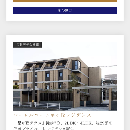
街の魅力
実物見学会開催
ローレルコート星ヶ丘レジデンス
「星が丘テラス」徒歩7分、2LDK～4LDK、総29邸の
低層プライベートレジデンス誕生。