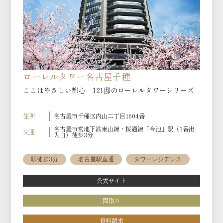
ローレルタワー名古屋千種
ここはやさしい都心 121邸のローレルタワーシリーズ
住所
名古屋市千種区内山二丁目1604番
名古屋市営地下鉄東山線・桜通線「今池」駅（3番出
交通
入口）徒歩3分
駅徒歩3分
名古屋駅直通
タワーレジデンス
公式サイト
間取り
資料請求