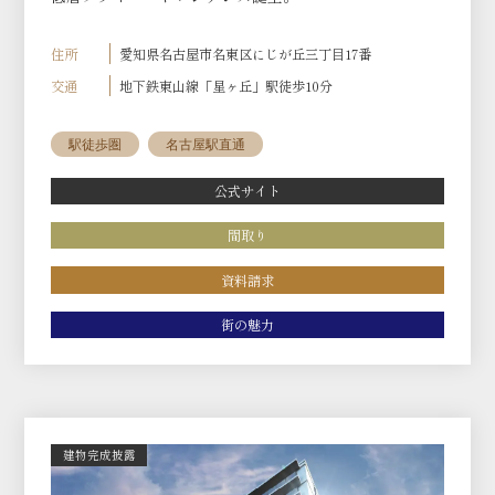
住所
愛知県名古屋市名東区にじが丘三丁目17番
交通
地下鉄東山線「星ヶ丘」駅徒歩10分
駅徒歩圏
名古屋駅直通
公式サイト
間取り
資料請求
街の魅力
建物完成披露