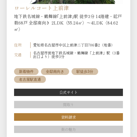
ローレルコート上前津
地下鉄名城線・鶴舞線｢上前津｣駅 徒歩3分 14階建・総戸
数68戸 全邸南向き 2LDK〈55.24㎡〉〜4LDK〈84.62
㎡〉
住所
愛知県名古屋市中区上前津二丁目706番2（地番）
名古屋市営地下鉄名城線・鶴舞線「上前津」駅（3番
交通
出口より）徒歩3分
新着物件
全邸南向き
駅徒歩3分
名古屋駅直通
公式サイト
間取り
資料請求
街の魅力