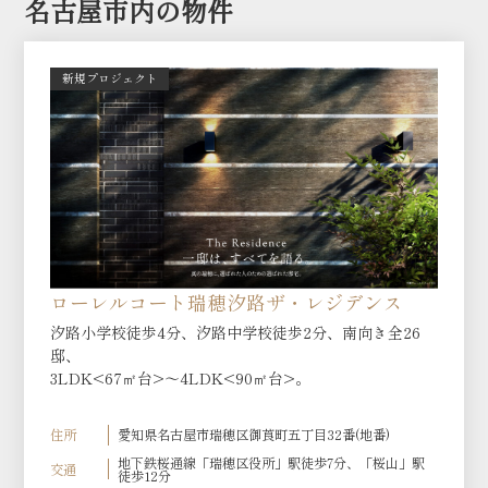
名古屋市内の物件
新規プロジェクト
ローレルコート瑞穂汐路ザ・レジデンス
汐路小学校徒歩4分、汐路中学校徒歩2分、南向き全26
邸、
3LDK<67㎡台>〜4LDK<90㎡台>。
住所
愛知県名古屋市瑞穂区御莨町五丁目32番(地番)
地下鉄桜通線「瑞穂区役所」駅徒歩7分、「桜山」駅
交通
徒歩12分