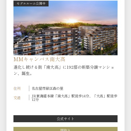
モデルルーム公開中
MMキャンバス南大高
進化し続ける街「南大高」に192邸の新築分譲マンショ
ン、誕⽣。
住所
名古屋市緑区森の里
JR東海道本線「南大高」駅徒歩14分、「大高」駅徒歩
交通
12分
公式サイト
間取り