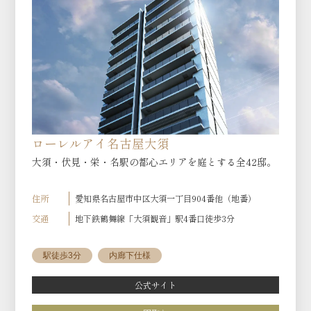
ローレルアイ名古屋大須
大須・伏見・栄・名駅の都心エリアを庭とする全42邸。
住所
愛知県名古屋市中区大須一丁目904番他（地番）
交通
地下鉄鶴舞線「大須観音」駅4番口徒歩3分
駅徒歩3分
内廊下仕様
公式サイト