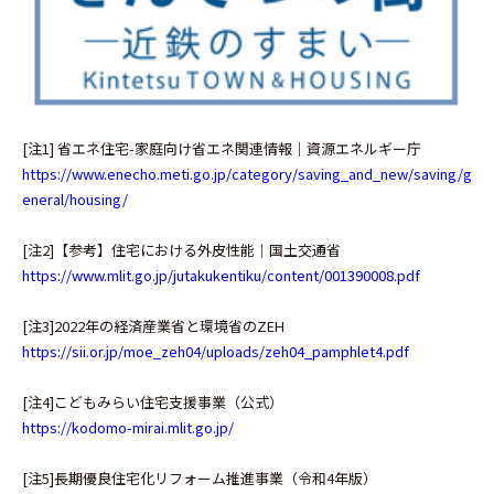
[注1] 省エネ住宅-家庭向け省エネ関連情報│資源エネルギー庁
https://www.enecho.meti.go.jp/category/saving_and_new/saving/g
eneral/housing/
[注2]【参考】住宅における外皮性能｜国土交通省
https://www.mlit.go.jp/jutakukentiku/content/001390008.pdf
[注3]2022年の経済産業省と環境省のZEH
https://sii.or.jp/moe_zeh04/uploads/zeh04_pamphlet4.pdf
[注4]こどもみらい住宅支援事業（公式）
https://kodomo-mirai.mlit.go.jp/
[注5]長期優良住宅化リフォーム推進事業（令和4年版）