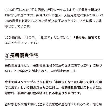
LCCM住宅はZEH住宅と同様、年間の一次エネルギー消費量を概ねゼ
ロにする概念ですが、条件はZEHに加え、太陽光発電パネルが8kw〜9
kwの容量を必要としたりUA値が0.5以下だったりと、さらに厳しい基
準となっています。
LCCM住宅は「省エネ」「創エネ」だけではなく
「長寿命」住宅
であ
ることがポイントです。
③長期優良住宅
長期優良住宅とは「長期優良住宅の普及の促進に関する法律」に基づ
いて、2009年6月に制定された、国の認定制度です。
今まではスクラップ＆ビルド型の「家は古くなったら壊して新しく建
てなおす」という概念だったのに対し、長期優良住宅はストック型と
呼ばれ、長期に渡り住み続けられる家造りが目的です。
古い家を取り壊す際に発生する廃棄物の量を抑えられるため、地球環