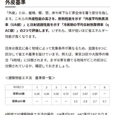
外皮基準
「外皮」とは、屋根、壁、窓、床や床下など家全体を覆う部分を指し
ます。これらの
外皮性能の高さを、断熱性能を示す「外皮平均熱貫流
率（UA値）」と日射遮蔽性能を示す「冷房期の平均日射熱取得率（
η
AC値
）」の2つで評価します。
いずれも、値が低いほど省エネルギー
性能が高くなります。
日本は南北に長く地域によって気象条件が異なるため、全国を8つに
区分して省エネ基準を設けています。例えば、東京23区や大阪市の場
合「6地域」に分類されます。まずは家を建てる地域がどこの区分に
分類されているか、確認しておきましょう。
＜建築物省エネ法 基準値一覧＞
6地域では建築物省エネ法の場合、UA値が0.87、ηAC値が2.8となりま