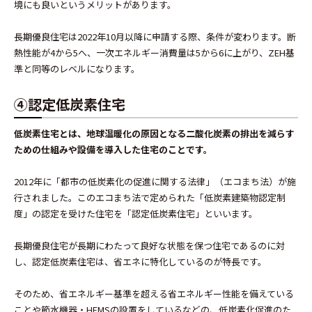
境にも良いというメリットがあります。
長期優良住宅は2022年10月以降に申請する際、条件が変わります。断
熱性能が4から5へ、一次エネルギー消費量は5から6に上がり、ZEH基
準と同等のレベルになります。
④認定低炭素住宅
低炭素住宅とは、地球温暖化の原因となる二酸化炭素の排出を減らす
ための仕組みや設備を導入した住宅のことです。
2012年に「都市の低炭素化の促進に関する法律」（エコまち法）が施
行されました。このエコまち法で定められた「低炭素建築物認定制
度」の認定を受けた住宅を「認定低炭素住宅」といいます。
長期優良住宅が長期にわたって良好な状態を保つ住宅であるのに対
し、認定低炭素住宅は、省エネに特化しているのが特長です。
そのため、省エネルギー基準を超える省エネルギー性能を備えている
ことや節水機器・HEMSの設置をしているなどの、低炭素化促進のた