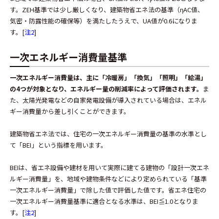
す。ZEH基準では少し厳しくなり、建築物省エネ法の基準（ηAC値、
気密・防露性能の確保等）を満たしたうえで、UA値が0.6になりま
す。[
注2
]
一次エネルギー消費量基準
一次エネルギー消費量は、主に「冷暖房」「換気」「照明」「給湯」
の4つが対象となり、エネルギー量の削減率によって評価されます。
ま
た、太陽光発電などの自家発電設備が導入されている場合は、エネル
ギー消費量から差し引くことができます。
建築物省エネ法では、住宅の一次エネルギー消費量の基準の水準とし
て「BEI」という指標を用います。
BEIは、省エネ設備や建材を用いて実際に建てる建物の「設計一次エネ
ルギー消費量」を、地域や建物条件などにより定められている「基準
一次エネルギー消費量」で除した値で評価した値です。省エネ住宅の
一次エネルギー消費量基準に適合となる水準は、BEI≦1.0となりま
す。[
注2
]