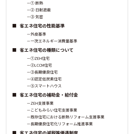
① 断熱
② 日射遮蔽
③ 気密
省エネ住宅の性能基準
外皮基準
一次エネルギー消費量基準
省エネ住宅の種類について
①ZEH住宅
②LCCM住宅
③長期優良住宅
④認定低炭素住宅
⑤スマートハウス
省エネ住宅の補助金・給付金
ZEH支援事業
こどもみらい住宅支援事業
既存住宅における断熱リフォーム支援事業
長期優良住宅化リフォーム推進事業
省エネ住宅の減税等優遇制度