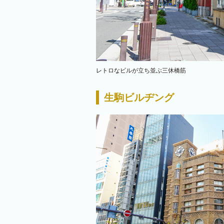
レトロなビルが立ち並ぶ三休橋筋
生駒ビルヂング