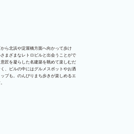
町から北浜や淀屋橋方面へ向かって歩け
小さまざまなレトロビルと出会うことがで
。意匠を凝らした名建築を眺めて楽しむだ
なく、ビルの中にはグルメスポットやお洒
ョップも。のんびりまち歩きが楽しめるエ
す。