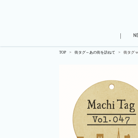
N
TOP
>
街タグ～あの街を訪ねて
>
街タグ 
WEBパンフレット（分譲済）
ローレルスタイル
街
モデルルームレポート