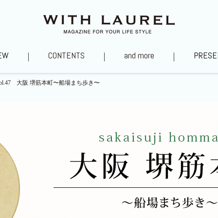
EW
CONTENTS
and more
PRESE
vol.47 大阪 堺筋本町〜船場まち歩き〜
タグ～あの街を訪ねて
私福の時間
山口浩シェフ直伝レ
ローレル住質ラボ
YouTubeチャンネル
あべのべあ愛社日