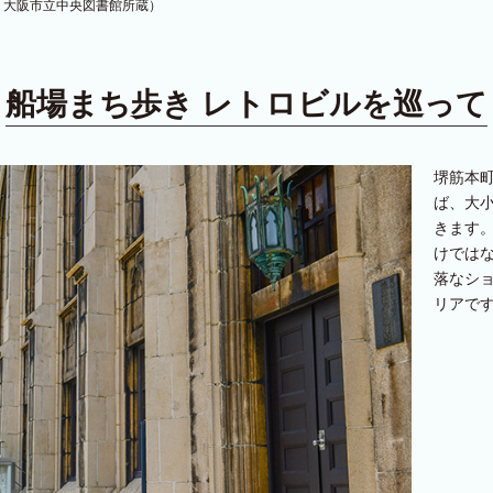
・大阪市立中央図書館所蔵）
船場まち歩き
レトロビルを巡って
堺筋本
ば、大
きます
けでは
落なシ
リアで