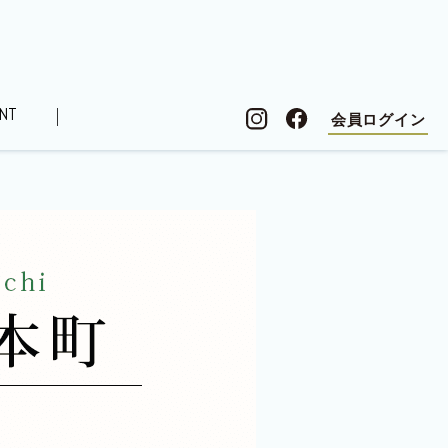
NT
会員ログイン
シピ
ローレル住まい検定
オーナーズボイス
記
連載コラム