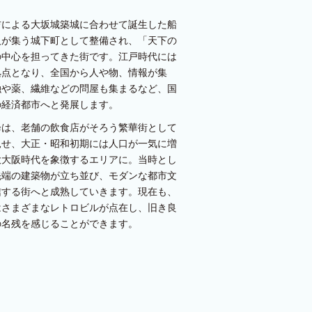
吉による大坂城築城に合わせて誕生した船
人が集う城下町として整備され、「天下の
の中心を担ってきた街です。江戸時代には
拠点となり、全国から人や物、情報が集
融や薬、繊維などの問屋も集まるなど、国
の経済都市へと発展します。
降は、老舗の飲食店がそろう繁華街として
見せ、大正・昭和初期には人口が一気に増
大大阪時代を象徴するエリアに。当時とし
先端の建築物が立ち並び、モダンな都市文
信する街へと成熟していきます。現在も、
はさまざまなレトロビルが点在し、旧き良
の名残を感じることができます。