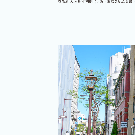
堺筋通 大正-昭和初期（大阪・東京名所絵葉書