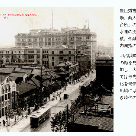
豊臣秀
場。商
台所」
水運の
積。金
内屈指
明治以
の顔を
加し、
ては最
化を発
船場に
き時代