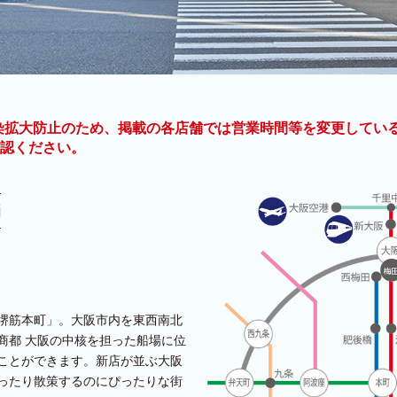
9]感染拡大防止のため、掲載の各店舗では営業時間等を変更して
認ください。
i
。
堺筋本町」。大阪市内を東西南北
商都 大阪の中核を担った船場に位
ことができます。新店が並ぶ大阪
ったり散策するのにぴったりな街