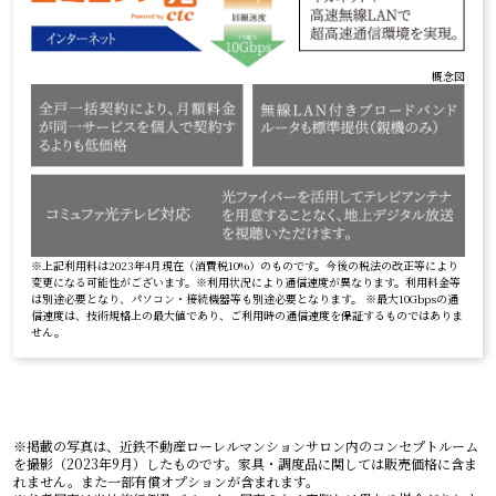
概念図
※上記利用料は2023年4月現在（消費税10%）のものです。今後の税法の改正等により
変更になる可能性がございます。※利用状況により通信速度が異なります。利用料金等
は別途必要となり、パソコン・接続機器等も別途必要となります。 ※最大10Gbpsの通
信速度は、技術規格上の最大値であり、ご利用時の通信速度を保証するものではありま
せん。
※掲載の写真は、近鉄不動産ローレルマンションサロン内のコンセプトルーム
を撮影（2023年9月）したものです。家具・調度品に関しては販売価格に含ま
れません。また一部有償オプションが含まれます。