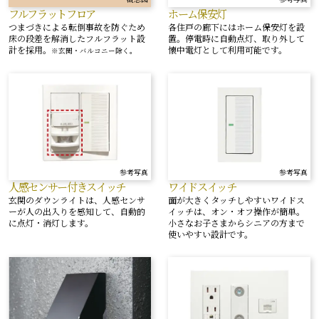
フルフラットフロア
ホーム保安灯
つまづきによる転倒事故を防ぐため
各住戸の廊下にはホーム保安灯を設
床の段差を解消したフルフラット設
置。停電時に自動点灯、取り外して
計を採用。
懐中電灯として利用可能です。
※玄関・バルコニー除く。
参考写真
参考写真
人感センサー付き
スイッチ
ワイドスイッチ
玄関のダウンライトは、人感センサ
面が大きくタッチしやすいワイドス
ーが人の出入りを感知して、自動的
イッチは、オン・オフ操作が簡単。
に点灯・消灯します。
小さなお子さまからシニアの方まで
使いやすい設計です。