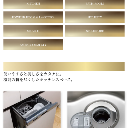
KITCHEN
BATH ROOM
POWDER ROOM & LAVATORY
SECURITY
SERVICE
STRUCTURE
AMENITY&SAFETY
KITCHEN
使いやすさと美しさをカタチに。
機能の贅を尽くしたキッチンスペース
。