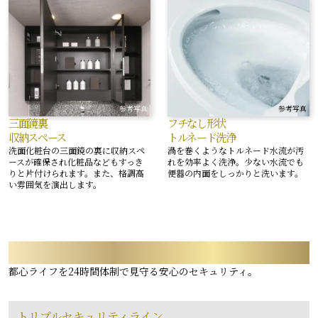
参考写真
参考写真
三面鏡裏
フチなし形状
収納スペース
トルネード洗浄
洗面化粧台の三面鏡の裏に収納スペ
渦を巻くようなトルネード水流が汚
ースが確保され化粧品などもすっき
れを効率よく洗浄。少ない水流でも
りと片付けられます。また、格調高
便器の内面をしっかりと洗います。
い雰囲気を演出します。
SECURITY
都心ライフを24時間体制で見守る安心のセキュリティ。
トリプルセキュリティライン