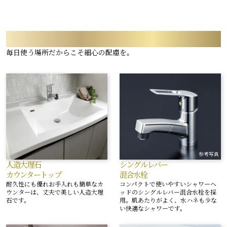
POWDER ROOM & LAVATORY
毎日使う場所だからこそ細心の配慮を。
参考写真
人造大理石
シングルレバー
カウンタートップ
混合水栓
耐久性にも優れお手入れも簡単なカ
コンパクトで使いやすいシャワーヘ
ウンターは、丈夫で美しい人造大理
ッドのシングルレバー混合水栓を採
石です。
用。肌あたりがよく、水ハネも少な
い快適なシャワーです。