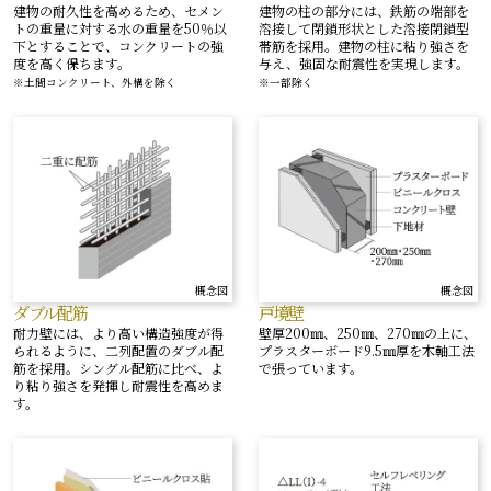
建物の柱の部分には、鉄筋の端部を
建物の耐久性を高めるため、セメン
溶接して閉鎖形状とした溶接閉鎖型
トの重量に対する水の重量を50％以
帯筋を採用。建物の柱に粘り強さを
下とすることで、コンクリートの強
与え、強固な耐震性を実現します。
度を高く保ちます。
※一部除く
※土間コンクリート、外構を除く
概念図
概念図
ダブル配筋
戸境壁
耐力壁には、より高い構造強度が得
壁厚200㎜、250㎜、270㎜の上に、
られるように、二列配置のダブル配
プラスターボード9.5㎜厚を木軸工法
筋を採用。シングル配筋に比べ、よ
で張っています。
り粘り強さを発揮し耐震性を高めま
す。