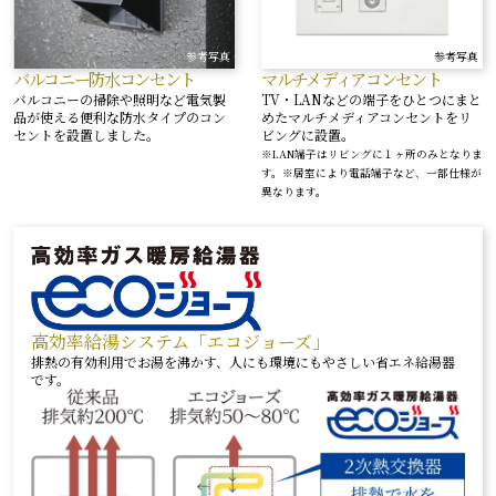
参考写真
参考写真
バルコニー
防水コンセント
マルチメディア
コンセント
バルコニーの掃除や照明など電気製
TV・LANなどの端子をひとつにまと
品が使える便利な防水タイプのコン
めたマルチメディアコンセントをリ
セントを設置しました。
ビングに設置。
※LAN端子はリビングに１ヶ所のみとなりま
す。※居室により電話端子など、一部仕様が
異なります。
高効率給湯システム「エコジョーズ」
排熱の有効利用でお湯を沸かす、人にも環境にもやさしい省エネ給湯器
です。