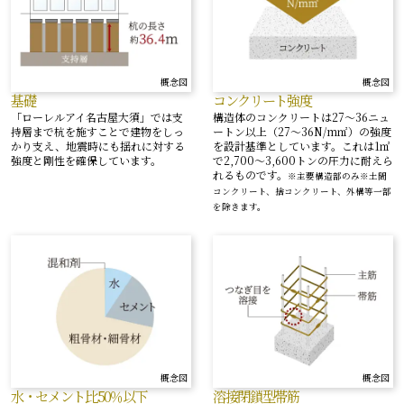
概念図
概念図
基礎
コンクリート強度
「ローレルアイ名古屋大須」では支
構造体のコンクリートは27〜36ニュ
持層まで杭を施すことで建物をしっ
ートン以上（27〜36N/m㎡）の強度
かり支え、地震時にも揺れに対する
を設計基準としています。これは1㎡
強度と剛性を確保しています。
で2,700〜3,600トンの圧力に耐えら
れるものです。
※主要構造部のみ※土間
コンクリート、捨コンクリート、外構等一部
を除きます。
概念図
概念図
溶接閉鎖型帯筋
水・セメント比50％以下