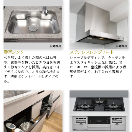
参考写真
参考写真
静音シンク
ステンレスレンジフード
水を勢いよく流した際の水はね音
シャープなデザインで、キッチンを
や、食器等を置いたときの音を低減
よりスタイリッシュな印象に。ま
する静音シンクを採用。奥行きワイ
た、ホーロー整流板の採用により吸
ドサイズなので、大きな鍋も洗えま
気効率がよく、お手入れも容易で
す。洗剤ポケット付。※Cタイプの
す。
み。