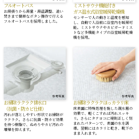
フルオートバス
ミストサウナ機能付き
ガス温水式
浴室暖房乾燥機
お湯張りから湯量・湯温調整、追い
焚きまで簡単なボタン操作で行える
センサーで人の動きと温度を感知
フルオートバスを採用しました。
し、自動で入浴前に浴室内を暖房可
能。ミストサウナやカビガードミス
トなど多機能タイプの浴室暖房乾燥
機を採用。
参考写真
参考写真
お掃除ラクラク排水口
お掃除ラクラク
ほっカラリ床
（抗菌・防カビ仕様）
床表面に特殊処理を施した親水層の
効果で、軽くこすれば汚れスッキ
汚れが落としやすい形状でお掃除が
リ。さらにタテヨコに規則正しく刻
ラクラク。さらに抗菌・防カビ効果
まれたパターンで、表面の水を誘
を持つ樹脂で、ぬめりやカビ汚れの
導。翌朝にはカラリと乾き、靴下の
増殖を抑えます。
まま入れます。