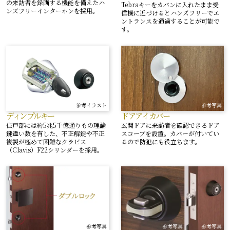
の来訪者を録画する機能を備えたハ
Tebraキーをカバンに入れたまま受
ンズフリーインターホンを採用。
信機に近づけるとハンズフリーでエ
ントランスを通過することが可能で
す。
参考イラスト
参考写真
ディンプルキー
ドアアイカバー
住戸部には約5兆5千億通りもの理論
玄関ドアに来訪者を確認できるドア
鍵違い数を有した、不正解錠や不正
スコープを設置。カバーが付いてい
複製が極めて困難なクラビス
るので防犯にも役立ちます。
（Clavis）F22シリンダーを採用。
参考写真
参考写真
参考写真