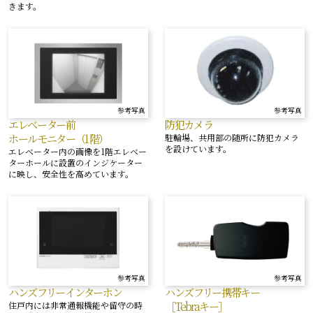
きます。
参考写真
参考写真
エレベーター前
防犯カメラ
ホールモニター（1階）
駐輪場、共用部の随所に防犯カメラ
を設けています。
エレベーター内の画像を1階エレベー
ターホールに設置のインジケーター
に映し、安全性を高めています。
参考写真
参考写真
ハンズフリーインターホン
ハンズフリー携帯キー
［Tebraキー］
住戸内には非常通報機能や留守の時