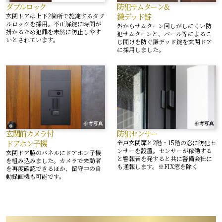
ダブルロック
防犯サムターン&
鎌デッド錠
玄関ドアは上下2箇所で施錠するダブ
ルロックを採用。不正解錠に時間が
外からサムターン回しがしにくい防
掛かるため犯罪を未然に防止しやす
犯サムターンと、バール等によるこ
いとされています。
じ開けを防ぐ鎌デッド錠を玄関ドア
に採用しました。
参考写真
参考写真
玄関前カメラ付
防犯センサー
ドアホン子機
全戸玄関扉と2階・15階の窓に防犯セ
ンサーを設置。センサーが稼働する
玄関ドア脇のパネルにドアホン子機
と警報音を発すると共に警備会社に
を組み込みました。カメラで来訪者
も通報します。※FIX窓を除く
を再度確認できるほか、留守中の自
TOP
CONCEPT
動録画機も可能です。
POSITION
LOCATION
ACCESS
DESIGN