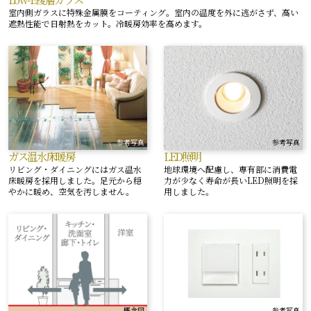
室内側ガラスに特殊金属膜をコーティング。室内の温度を外に逃がさず、高い
遮熱性能で日射熱をカット。冷暖房効率を高めます。
参考写真
参考写真
ガス温水床暖房
LED照明
リビング・ダイニングにはガス温水
地球環境へ配慮し、専有部に消費電
床暖房を採用しました。足元から穏
力が少なく寿命が長いLED照明を採
やかに暖め、空気を汚しません。
用しました。
概念図
参考写真