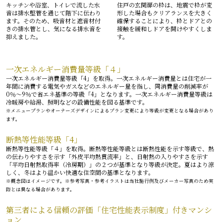
キッチンや浴室、トイレで流した水
住戸の玄関扉の枠は、地震で枠が変
音は排水堅管を通じて階下に伝わり
形した場合もクリアランスを大きく
ます。そのため、吸音材と遮音材付
確保することにより、枠とドアとの
きの排水管とし、気になる排水音を
接触を緩和しドアを開けやすくしま
抑えました。
す。
一次エネルギー消費量等級「４」
一次エネルギー消費量等級「4」を取得。一次エネルギー消費量とは住宅が一
年間に消費する電気やガスなどのエネルギー量を指し、同消費量の削減率が
0％～9％で省エネ基準の等級「4」となります。一次エネルギー消費量等級は
冷暖房や給湯、照明などの設備性能を図る基準です。
※メニュープランやオーナーズデザインによるプラン変更により等級が変更となる場合があり
ます。
断熱等性能等級「4」
断熱等性能等級「４」を取得。断熱等性能等級とは断熱性能を示す等級で、熱
の伝わりやすさを示す「外皮平均熱貫流率」と、日射熱の入りやすさを示す
「平均日射熱取得率（冷房期）」の２つが基準となり等級が決定。夏はより涼
しく、冬はより温かい快適な住空間の基準となります。
※概念図はイメージです。※参考写真・参考イラストは当社施行例及びメーカー写真のため実
際とは異なる場合があります。
第三者による信頼の評価「住宅性能表示制度」付きマンシ
ョン