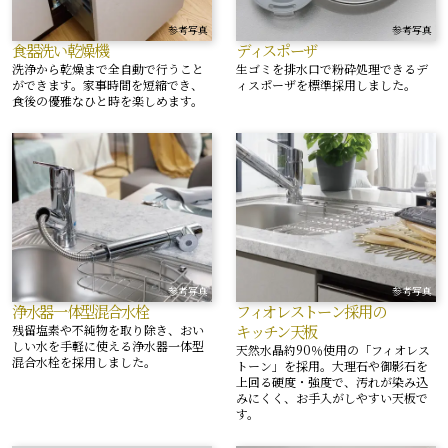
参考写真
参考写真
食器洗い乾燥機
ディスポーザ
洗浄から乾燥まで全自動で行うこと
生ゴミを排水口で粉砕処理できるデ
ができます。家事時間を短縮でき、
ィスポーザを標準採用しました。
食後の優雅なひと時を楽しめます。
参考写真
参考写真
浄水器一体型混合水栓
フィオレストーン採用の
キッチン天板
残留塩素や不純物を取り除き、おい
しい水を手軽に使える浄水器一体型
天然水晶約90％使用の「フィオレス
混合水栓を採用しました。
トーン」を採用。大理石や御影石を
上回る硬度・強度で、汚れが染み込
みにくく、お手入がしやすい天板で
す。