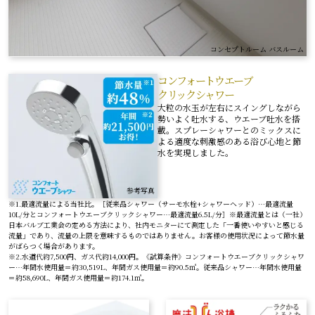
コンセプトルーム バスルーム
コンフォートウエーブ
クリックシャワー
大粒の水玉が左右にスイングしながら
勢いよく吐水する、ウエーブ吐水を搭
載。スプレーシャワーとのミックスに
よる適度な刺激感のある浴び心地と節
水を実現しました。
参考写真
※1.最適流量による当社比。［従来品シャワー（サーモ水栓+シャワーヘッド）…最適流量
10L/分とコンフォートウエーブクリックシャワー…最適流量6.5L/分］※最適流量とは（一社）
日本バルブ工業会の定める方法により、社内モニターにて測定した「一番使いやすいと感じる
流量」であり、流量の上限を意味するものではありません。お客様の使用状況によって節水量
がばらつく場合があります。
※2.水道代約7,500円、ガス代約14,000円。《試算条件》コンフォートウエーブクリックシャワ
ー…年間水使用量＝約30,519L、年間ガス使用量＝約90.5㎥。従来品シャワー…年間水使用量
＝約58,690L、年間ガス使用量＝約174.1㎥。