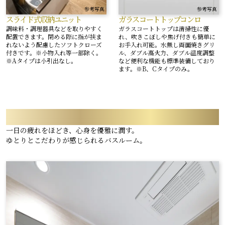
参考写真
参考写真
スライド式収納ユニット
ガラスコート
トップコンロ
調味料・調理器具などを取りやすく
ガラスコートトップは清掃性に優
配置できます。閉める際に指が挟ま
れ、吹きこぼしや焦げ付きも簡単に
れないよう配慮したソフトクローズ
お手入れ可能。水無し両面焼きグリ
付きです。※小物入れ等一部除く。
ル、ダブル高火力、ダブル温度調整
※Aタイプは小引出なし。
など便利な機能も標準装備しており
ます。※B、Cタイプのみ。
BATH ROOM
一日の疲れをほどき、心身を優雅に潤す。
ゆとりとこだわりが感じられるバスルーム。