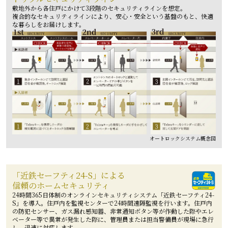
敷地外から各住戸にかけて3段階のセキュリティラインを想定。
複合的なセキュリティラインにより、安心・安全という基盤のもと、快適
な暮らしをお届けします。
オートロックシステム概念図
「近鉄セーフティ24-S」による
信頼のホームセキュリティ
24時間365日体制のオンラインセキュリティシステム「近鉄セーフティ24-
S」を導入。住戸内を監視センターで24時間遠隔監視を行います。住戸内
の防犯センサー、ガス漏れ感知器、非常通知ボタン等が作動した際やエレ
ベーター等で異常が発生した際に、管理員または担当警備員が現場に急行
し、迅速に対応します。