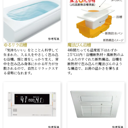
参考写真
ゆるリラ浴槽
魔法びん浴槽
「気持ちいい」をとことん科学して
4時間たっても温度低下はわずか
生まれた、入る人をやさしく包み込
2.5℃以内！浴槽断熱材＋高断熱のふ
む浴槽。頭と首をしっかり支え、背
ろふたのすぐれた断熱構造。浴槽を
中を包み込み身体にかかる圧力が分
断熱材で包み込んだ魔法びんのよう
散されるので、自然とリラックスす
な構造で、お湯の温かさを保ちま
る姿勢になれます。
す。
参考写真
参考写真