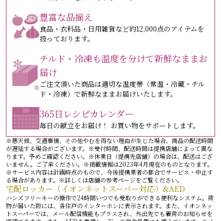
豊富な品揃え
食品・衣料品・日用雑貨など約12,000点のアイテムを
扱っております。
チルド・冷凍も温度を分けて新鮮なままお
届け
ご注文頂いた商品は適切な温度帯（常温・冷蔵・チル
ド・冷凍）で新鮮なままお届けいたします。
365日レシピカレンダー
毎日の献立をお届け！ お買い物をサポートします。
※悪天候、交通事情、その他やむを得ない理由が生じた場合、商品の配送時間
が遅延する場合がございます。※受付時間、配送時間は提携店舗によって異な
ります。予めご確認ください。※休業日（提携先店舗）の場合は、配送はござ
いません。ご了承ください。※掲載情報は2023年4月現在のものとなります。
※サービス内容は計画時点のもので、今後提携業者の都合でサービス・中止す
る場合があります。※詳しくは店舗の参考ページをご覧ください。
宅配ロッカー（イオンネットスーパー対応）&AED
ハンズフリーキーの操作で24時間いつでも受取りができる便利なシステム。荷
物が届いた際には、各住戸のインターホンに表示されます。また、イオンネッ
トスーパーでは、メール配信機能もプラスされ、外出先でも着荷のお知らせを