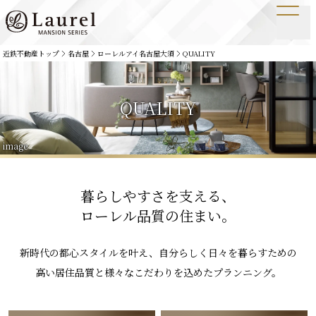
近鉄不動産トップ
名古屋
ローレルアイ名古屋大須
QUALITY
QUALITY
image
暮らしやすさを支える、
ローレル品質の住まい。
新時代の都心スタイルを叶え、
自分らしく日々を暮らすための
高い居住品質と様々な
こだわりを込めたプランニング。