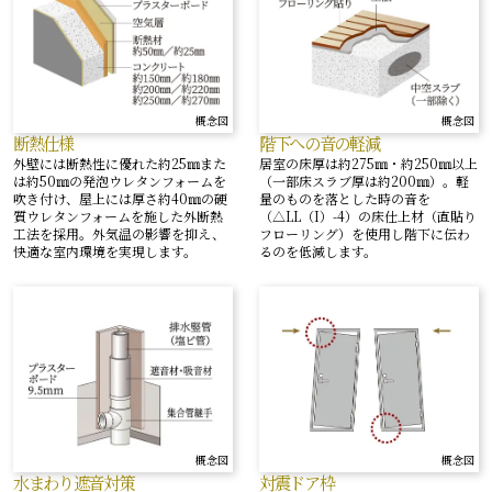
概念図
概念図
断熱仕様
階下への音の軽減
外壁には断熱性に優れた約25㎜また
居室の床厚は約275㎜・約250㎜以上
は約50㎜の発泡ウレタンフォームを
（一部床スラブ厚は約200㎜）。軽
吹き付け、屋上には厚さ約40㎜の硬
量のものを落とした時の音を
質ウレタンフォームを施した外断熱
（△LL（I）-4）の床仕上材（直貼り
工法を採用。外気温の影響を抑え、
フローリング）を使用し階下に伝わ
快適な室内環境を実現します。
るのを低減します。
概念図
概念図
水まわり遮音対策
対震ドア枠