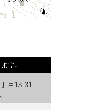
ます。
目13-31
い。