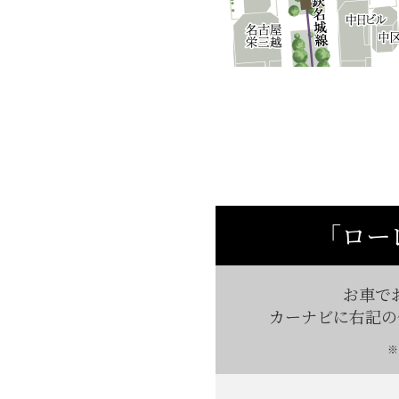
「ロー
お車で
カーナビに
右記
の
※