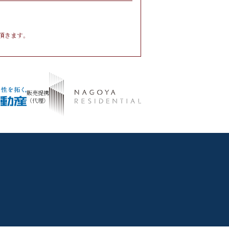
頂きます。
販売提携
（代理）