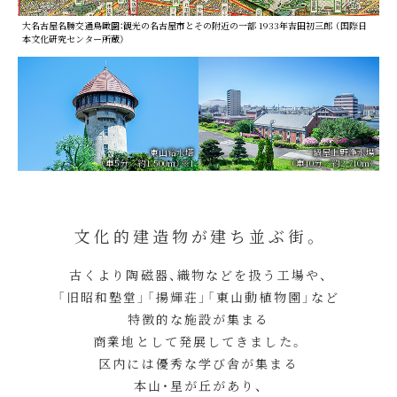
大名古屋名勝交通鳥瞰圖：観光の名古屋市とその附近の一部 1933年吉田初三郎 （国際日
本文化研究センター所蔵）
東山給水塔
鍋屋上野浄水場
（車5分／約1.500m）※1
（車10分／約2,710m）
文化的建造物が建ち並ぶ街。
古くより陶磁器、織物などを扱う工場や、
「旧昭和塾堂」「揚輝荘」「東山動植物園」など
特徴的な施設が集まる
商業地として発展してきました。
区内には優秀な学び舎が集まる
本山・星が丘があり、