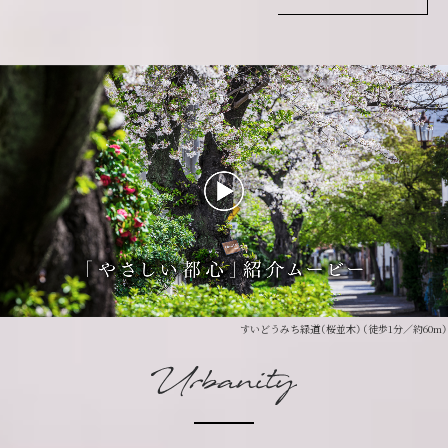
すいどうみち緑道（桜並木）（徒歩1分／約60m）