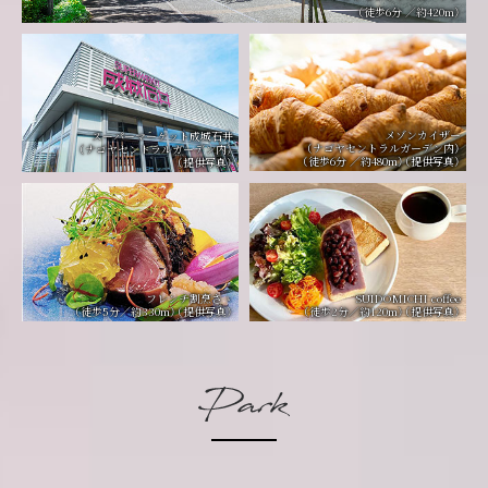
（徒歩6分 ／約420m）
メゾンカイザー
スーパーマーケット成城石井
（ナゴヤセントラルガーデン内）
（ナゴヤセントラルガーデン内）
（徒歩6分 ／約480m）（提供写真）
（提供写真）
フレンチ割烹さゝ
SUIDOMICHI coffee
（徒歩5分／約330m）（提供写真）
（徒歩2分／約120m）（提供写真）