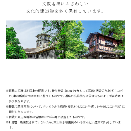
文教地域にふさわしい
文化的建造物を多く保有しています。
旧昭和塾堂
揚輝荘
（車9分／約2,150m）
（車8分／約2.000m）
※掲載の距離は地図上の概測です。徒歩分数は80mを1分として算出（端数切り上げ）したも
の、車の所要時間は実測に基づくものです。道路の混雑状況や信号待ちにより所要時間は
多少異なります。
※掲載の環境写真について、すいどうみち緑道（桜並木）は2024年4月、その他は2024年5月に
撮影したものです。
※掲載の周辺環境等の情報は2024年4月に調査したものです。
※1 現在一般開放されていないため、東山給水塔南側のいちばん近い道路で計測していま
す。