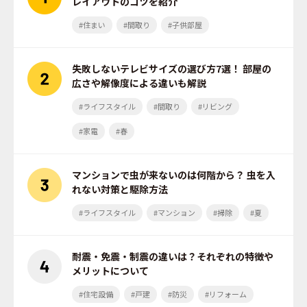
レイアウトのコツを紹介
#住まい
#間取り
#子供部屋
失敗しないテレビサイズの選び方7選！ 部屋の
広さや解像度による違いも解説
#ライフスタイル
#間取り
#リビング
#家電
#春
マンションで虫が来ないのは何階から？ 虫を入
れない対策と駆除方法
#ライフスタイル
#マンション
#掃除
#夏
耐震・免震・制震の違いは？それぞれの特徴や
メリットについて
#住宅設備
#戸建
#防災
#リフォーム