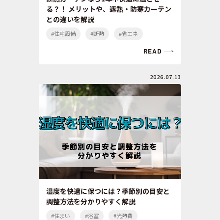
る？！ メリットや、遮熱・防寒カーテン
との違いを解説
#住宅設備
#断熱
#省エネ
READ
2026.07.13
湿度を快適に保つには？季節別の目安と
調整方法を分かりやすく解説
#住まい
#浴室
#光熱費