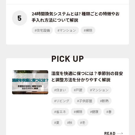
24時間換気システムとは? 種類ごとの特徴やお
手入れ方法について解説
#住宅設備
#マンション
#掃除
PICK UP
湿度を快適に保つには？季節別の目安
と調整方法を分かりやすく解説
#住まい
#戸建
#マンション
#リビング
#子供部屋
#断熱
#省エネ
#掃除
#健康
#春
#夏
#秋
#冬
READ