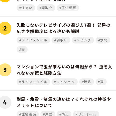
#住まい
#間取り
#子供部屋
失敗しないテレビサイズの選び方7選！ 部屋の
広さや解像度による違いも解説
#ライフスタイル
#間取り
#リビング
#家電
#春
マンションで虫が来ないのは何階から？ 虫を入
れない対策と駆除方法
#ライフスタイル
#マンション
#掃除
#夏
耐震・免震・制震の違いは？それぞれの特徴や
メリットについて
#住宅設備
#戸建
#防災
#リフォーム