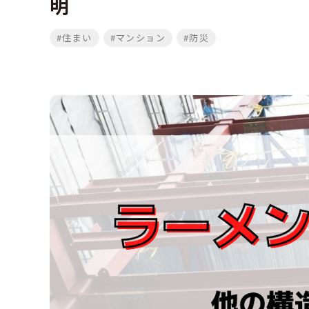
明
#住まい
#マンション
#防災