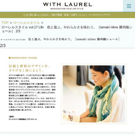
HOME
ともに育む暮らしと住まい。近鉄不動産「新築・分譲マンション」メールマガジンクラブ。
NEW
TOP
>
ローレルスタイル
>
ローレルスタイル vol.17 Life 色と遊ぶ。やわらかさを味わう。［tamaki niime 播州織シ
CONTENTS
ョール］ 2/3
ローレルスタイル
2/3
街タグ～あの街を訪ねて
ローレル住質ラボ
オーナーズボイス
モデルルームレポート
YouTubeチャンネル
あべのべあ愛社日記
連載コラム