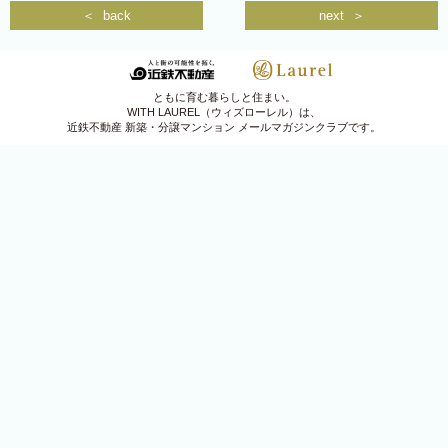
and more
＜ back
next ＞
WEBパンフレット（分譲済）
私福の時間
ともに育む暮らしと住まい。
WITH LAUREL（ウィズローレル）は、
近鉄不動産 新築・分譲マンション メールマガジンクラブです。
山口浩シェフ直伝レシピ
ローレル住まい検定
PRESENT
新規会員登録
会員ログイン
関西圏
首都圏
東海圏
Instagram
Facebook