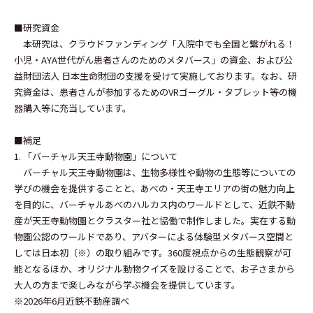
■研究資金
本研究は、クラウドファンディング「入院中でも全国と繋がれる！
小児・AYA世代がん患者さんのためのメタバース」の資金、および公
益財団法人 日本生命財団の支援を受けて実施しております。なお、研
究資金は、患者さんが参加するためのVRゴーグル・タブレット等の機
器購入等に充当しています。
■補足
1. 「バーチャル天王寺動物園」について
バーチャル天王寺動物園は、生物多様性や動物の生態等についての
学びの機会を提供することと、あべの・天王寺エリアの街の魅力向上
を目的に、バーチャルあべのハルカス内のワールドとして、近鉄不動
産が天王寺動物園とクラスター社と協働で制作しました。実在する動
物園公認のワールドであり、アバターによる体験型メタバース空間と
しては日本初（※）の取り組みです。360度視点からの生態観察が可
能となるほか、オリジナル動物クイズを設けることで、お子さまから
大人の方まで楽しみながら学ぶ機会を提供しています。
※2026年6月近鉄不動産調べ