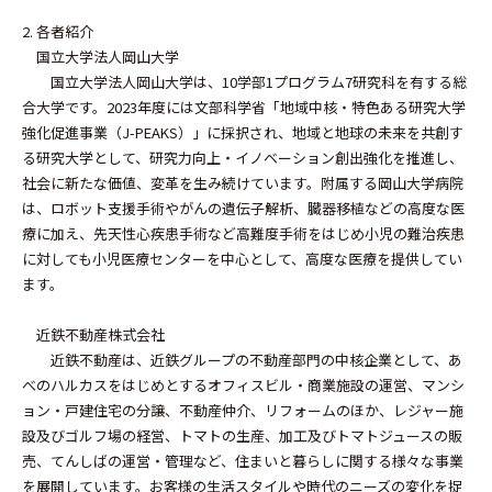
2. 各者紹介
国立大学法人岡山大学
国立大学法人岡山大学は、10学部1プログラム7研究科を有する総
合大学です。2023年度には文部科学省「地域中核・特色ある研究大学
強化促進事業（J-PEAKS）」に採択され、地域と地球の未来を共創す
る研究大学として、研究力向上・イノベーション創出強化を推進し、
社会に新たな価値、変革を生み続けています。附属する岡山大学病院
は、ロボット支援手術やがんの遺伝子解析、臓器移植などの高度な医
療に加え、先天性心疾患手術など高難度手術をはじめ小児の難治疾患
に対しても小児医療センターを中心として、高度な医療を提供してい
ます。
近鉄不動産株式会社
近鉄不動産は、近鉄グループの不動産部門の中核企業として、あ
べのハルカスをはじめとするオフィスビル・商業施設の運営、マンシ
ョン・戸建住宅の分譲、不動産仲介、リフォームのほか、レジャー施
設及びゴルフ場の経営、トマトの生産、加工及びトマトジュースの販
売、てんしばの運営・管理など、住まいと暮らしに関する様々な事業
を展開しています。お客様の生活スタイルや時代のニーズの変化を捉