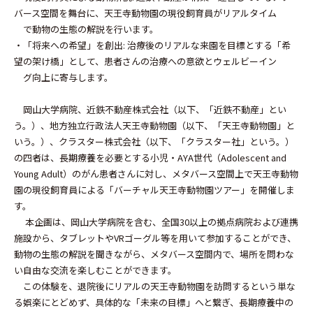
バース空間を舞台に、天王寺動物園の現役飼育員がリアルタイム
で動物の生態の解説を行います。
・「将来への希望」を創出: 治療後のリアルな来園を目標とする「希
望の架け橋」として、患者さんの治療への意欲とウェルビーイン
グ向上に寄与します。
岡山大学病院、近鉄不動産株式会社（以下、「近鉄不動産」とい
う。）、地方独立行政法人天王寺動物園（以下、「天王寺動物園」と
いう。）、クラスター株式会社（以下、「クラスター社」という。）
の四者は、長期療養を必要とする小児・AYA世代（Adolescent and
Young Adult）のがん患者さんに対し、メタバース空間上で天王寺動物
園の現役飼育員による「バーチャル天王寺動物園ツアー」を開催しま
す。
本企画は、岡山大学病院を含む、全国30以上の拠点病院および連携
施設から、タブレットやVRゴーグル等を用いて参加することができ、
動物の生態の解説を聞きながら、メタバース空間内で、場所を問わな
い自由な交流を楽しむことができます。
この体験を、退院後にリアルの天王寺動物園を訪問するという単な
る娯楽にとどめず、具体的な「未来の目標」へと繋ぎ、長期療養中の