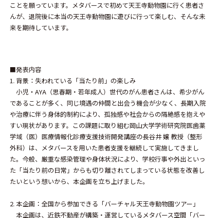
ことを願っています。メタバースで初めて天王寺動物園に行く患者さ
んが、退院後に本当の天王寺動物園に遊びに行って楽しむ、そんな未
来を期待しています。
■発表内容
1. 背景：失われている「当たり前」の楽しみ
小児・AYA（思春期・若年成人）世代のがん患者さんは、希少がん
であることが多く、同じ境遇の仲間と出会う機会が少なく、長期入院
や治療に伴う身体的制約により、孤独感や社会からの隔絶感を抱えや
すい現状があります。この課題に取り組む岡山大学学術研究院医歯薬
学域（医）医療情報化診療支援技術開発講座の長谷井 嬢 教授（整形
外科）は、メタバースを用いた患者支援を継続して実施してきまし
た。今般、厳重な感染管理や身体状況により、学校行事や外出といっ
た「当たり前の日常」からも切り離されてしまっている状態を改善し
たいという想いから、本企画を立ち上げました。
2. 本企画：全国から参加できる「バーチャル天王寺動物園ツアー」
本企画は、近鉄不動産が構築・運営しているメタバース空間「バー