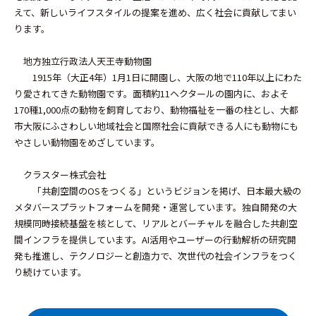
えて、新しいライフスタイルの提案を進め、広く社会に貢献してまい
ります。
地方独立行政法人天王寺動物園
1915年（大正4年）1月1日に開園し、大阪の地で110年以上にわた
り愛されてきた動物園です。面積約11ヘクタールの園内に、およそ
170種1,000点の動物を飼育しており、動物福祉を一番の柱とし、大都
市大阪にふさわしい地域社会と国際社会に貢献できる人にも動物にも
やさしい動物園をめざしています。
クラスター株式会社
「共創空間のOSをつくる」というビジョンを掲げ、日本最大級の
メタバースプラットフォームを開発・運営しています。独自開発の大
規模同時接続基盤を核として、リアルとバーチャルを融合した共創空
間インフラを提供しています。AI活用やユーザーの行動解析の研究開
発も推進し、テクノロジーと創造力で、次世代の社会インフラをつく
り続けています。