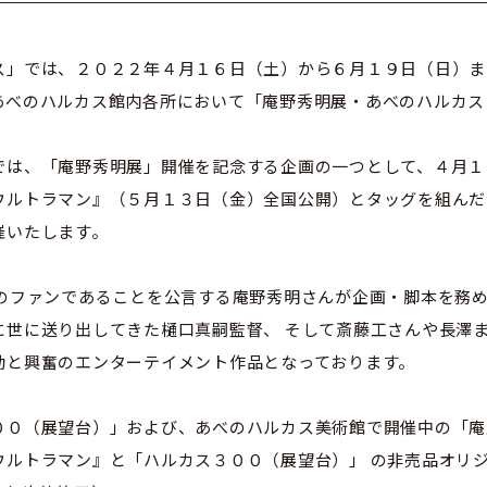
」では、２０２２年４月１６日（土）から６月１９日（日）ま
あべのハルカス館内各所において「庵野秀明展・あべのハルカス
は、「庵野秀明展」開催を記念する企画の一つとして、４月１
ウルトラマン』（５月１３日（金）全国公開）とタッグを組んだ
催いたします。
ファンであることを公言する庵野秀明さんが企画・脚本を務め
に世に送り出してきた樋口真嗣監督、 そして斎藤工さんや長澤
動と興奮のエンターテイメント作品となっております。
０（展望台）」および、あべのハルカス美術館で開催中の「庵
ウルトラマン』と「ハルカス３００（展望台）」 の非売品オリ