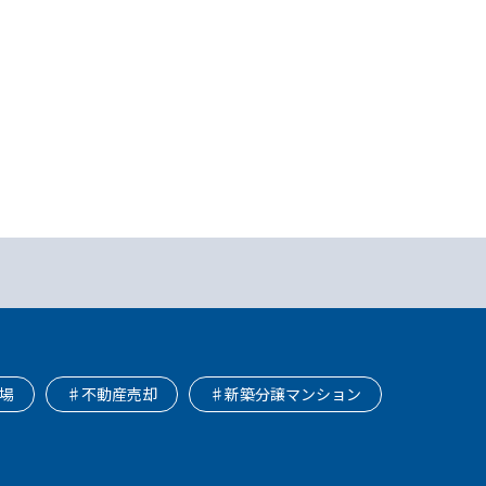
場
♯不動産売却
♯新築分譲マンション