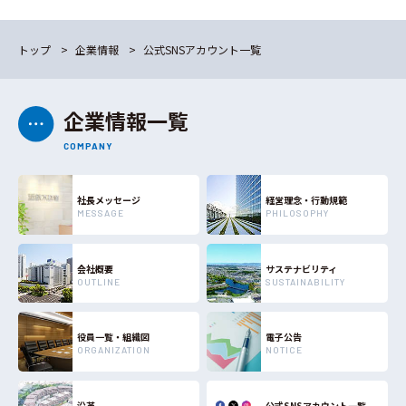
トップ
企業情報
公式SNSアカウント一覧
企業情報一覧
COMPANY
社長メッセージ
経営理念・⾏動規範
MESSAGE
PHILOSOPHY
会社概要
サステナビリティ
OUTLINE
SUSTAINABILITY
役員⼀覧・組織図
電子公告
ORGANIZATION
NOTICE
沿革
公式SNSアカウント
一覧