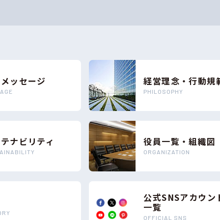
長メッセージ
経営理念・⾏動規
AGE
PHILOSOPHY
ステナビリティ
役員⼀覧・組織図
AINABILITY
ORGANIZATION
公式SNSアカウン
革
一覧
ORY
OFFICIAL SNS