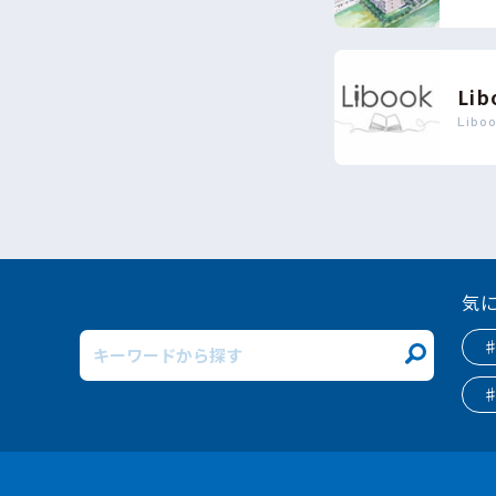
Lib
Libo
気